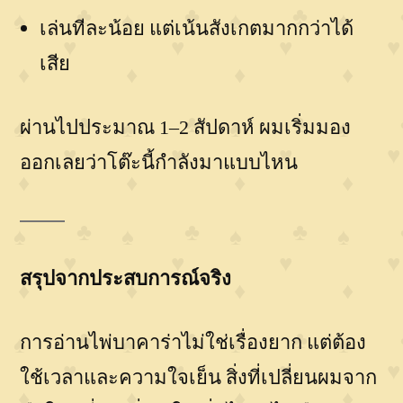
เล่นทีละน้อย แต่เน้นสังเกตมากกว่าได้
เสีย
ผ่านไปประมาณ 1–2 สัปดาห์ ผมเริ่มมอง
ออกเลยว่าโต๊ะนี้กำลังมาแบบไหน
สรุปจากประสบการณ์จริง
การอ่านไพ่บาคาร่าไม่ใช่เรื่องยาก แต่ต้อง
ใช้เวลาและความใจเย็น สิ่งที่เปลี่ยนผมจาก