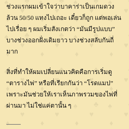
ช่วงแรกผมเข้าใจว่าบาคาร่าเป็นเกมดวง
ล้วน 50/50 แทงไปเถอะ เดี๋ยวก็ถูก แต่พอเล่น
ไปเรื่อย ๆ ผมเริ่มสังเกตว่า “มันมีรูปแบบ”
บางช่วงออกฝั่งเดิมยาว บางช่วงสลับกันถี่
มาก
สิ่งที่ทำให้ผมเปลี่ยนแนวคิดคือการเริ่มดู
“ตารางไพ่” หรือที่เรียกกันว่า “โรดแมป”
เพราะมันช่วยให้เราเห็นภาพรวมของไพ่ที่
ผ่านมา ไม่ใช่แค่ตานั้น ๆ