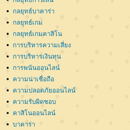
กลยุทธ์บาคาร่า
กลยุทธ์เกม
กลยุทธ์เกมคาสิโน
การบริหารความเสี่ยง
การบริหารเงินทุน
การพนันออนไลน์
ความน่าเชื่อถือ
ความปลอดภัยออนไลน์
ความรับผิดชอบ
คาสิโนออนไลน์
บาคาร่า