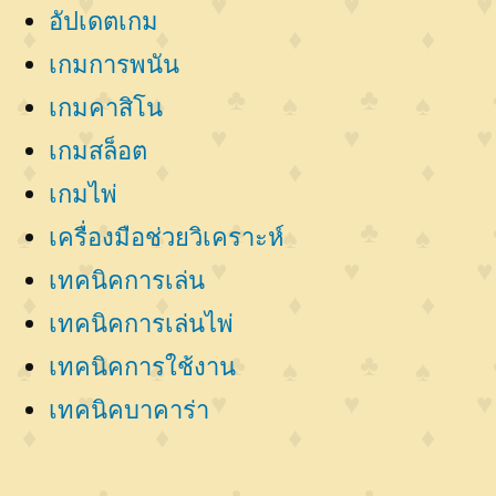
อัปเดตเกม
เกมการพนัน
เกมคาสิโน
เกมสล็อต
เกมไพ่
เครื่องมือช่วยวิเคราะห์
เทคนิคการเล่น
เทคนิคการเล่นไพ่
เทคนิคการใช้งาน
เทคนิคบาคาร่า