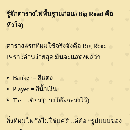
รู้จักตารางไพ่พื้นฐานก่อน (Big Road คือ
หัวใจ)
ตารางแรกที่ผมใช้จริงจังคือ Big Road
เพราะอ่านง่ายสุด มันจะแสดงผลว่า
Banker = สีแดง
Player = สีน้ำเงิน
Tie = เขียว (บางโต๊ะจะวงไว้)
สิ่งที่ผมโฟกัสไม่ใช่แค่สี แต่คือ “รูปแบบของ