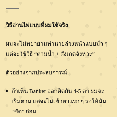
วิธีอ่านไพ่แบบที่ผมใช้จริง
ผมจะไม่พยายามทำนายล่วงหน้าแบบมั่ว ๆ
แต่จะใช้วิธี “ตามน้ำ + สังเกตจังหวะ”
ตัวอย่างจากประสบการณ์:
ถ้าเห็น Banker ออกติดกัน 4-5 ตา ผมจะ
เริ่มตาม แต่จะไม่เข้าตาแรก ๆ รอให้มัน
“ชัด” ก่อน