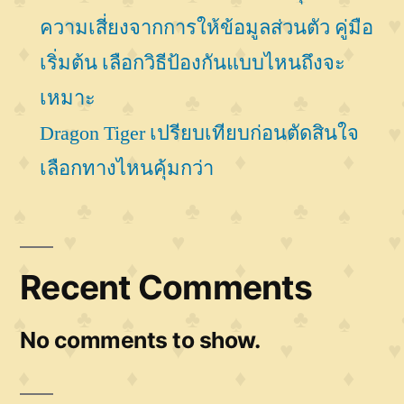
ความเสี่ยงจากการให้ข้อมูลส่วนตัว คู่มือ
เริ่มต้น เลือกวิธีป้องกันแบบไหนถึงจะ
เหมาะ
Dragon Tiger เปรียบเทียบก่อนตัดสินใจ
เลือกทางไหนคุ้มกว่า
Recent Comments
No comments to show.