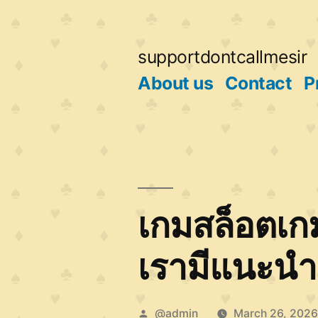
Skip
to
supportdontcallmesir
content
About us
Contact
P
เกมสล็อตเก
เรามีแนะนำ
Posted
@admin
March 26, 202