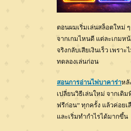
ตอนผมเริ่มเล่นสล็อตใหม่ ๆ ส
จากเกมไหนดี แต่ละเกมหน้
จริงกลับเสียเงินเร็ว เพรา
ทดลองเล่นก่อน
สอนการอ่านไพ่บาคาร่า
หลั
เปลี่ยนวิธีเล่นใหม่ จากเดิม
ฟรีก่อน” ทุกครั้ง แล้วค่อยเ
และเริ่มทำกำไรได้มากขึ้น