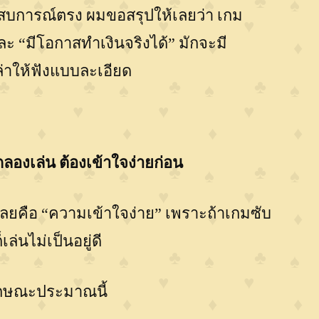
บการณ์ตรง ผมขอสรุปให้เลยว่า เกม
ละ “มีโอกาสทำเงินจริงได้” มักจะมี
ล่าให้ฟังแบบละเอียด
ลองเล่น ต้องเข้าใจง่ายก่อน
เลยคือ “ความเข้าใจง่าย” เพราะถ้าเกมซับ
ล่นไม่เป็นอยู่ดี
ักษณะประมาณนี้