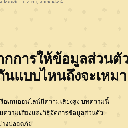
in
มปลอดภัย
,
บาคาร่า
,
เกมออนไลน์
กการให้ข้อมูลส่วนตัว ค
องกันแบบไหนถึงจะเหมา
รือเกมออนไลน์มีความเสี่ยงสูง บทความนี้
ความเสี่ยงและวิธีจัดการข้อมูลส่วนตัว
อย่างปลอดภัย