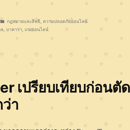
Posted
กฎหมายและสิทธิ
,
ความปลอดภัยออนไลน์
in
คล
,
บาคาร่า
,
เกมออนไลน์
r เปรียบเทียบก่อนตัด
ว่า