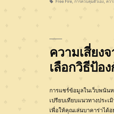
by
Tags:
Free Fire
,
การควบคุมตัวเอง
,
ควา
ความเสี่ยงจา
เลือกวิธีป้
การแชร์ข้อมูลในเว็บพนันห
เปรียบเทียบแนวทางประเมิน
เพื่อให้คุณเล่นบาคาร่าได้