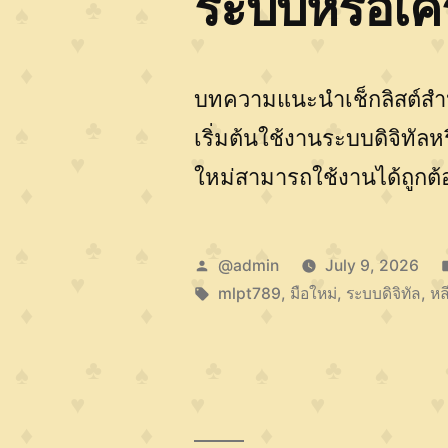
ระบบหรือเครื
บทความแนะนำเช็กลิสต์สำห
เริ่มต้นใช้งานระบบดิจิทัลหรื
ใหม่สามารถใช้งานได้ถูกต้
Posted
@admin
July 9, 2026
by
Tags:
mlpt789
,
มือใหม่
,
ระบบดิจิทัล
,
หล