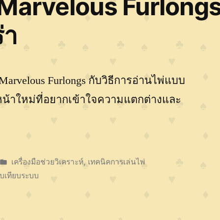
 Marvelous Furlongs 
่า
rvelous Furlongs กับวิธีการอ่านไพ่แบบ
่นหน้าใหม่ที่อยากเข้าใจความแตกต่างและ
Posted
เครื่องมือช่วยวิเคราะห์
,
เทคนิคการเล่นไพ่
in
ยบเทียบระบบ