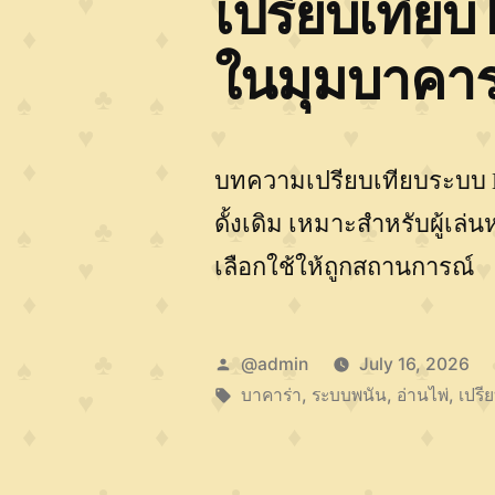
เปรียบเทียบ
ในมุมบาคาร
บทความเปรียบเทียบระบบ Ma
ดั้งเดิม เหมาะสำหรับผู้เล
เลือกใช้ให้ถูกสถานการณ์
Posted
@admin
July 16, 2026
by
Tags:
บาคาร่า
,
ระบบพนัน
,
อ่านไพ่
,
เปรี