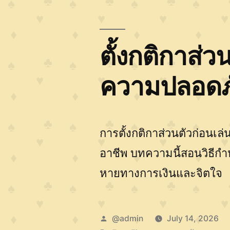
ตั้งกติกาส่ว
ความปลอดภ
การตั้งกติกาส่วนตัวก่อนเล
อาชีพ บทความนี้สอนวิธีกำ
หายทางการเงินและจิตใจ
Posted
@admin
July 14, 2026