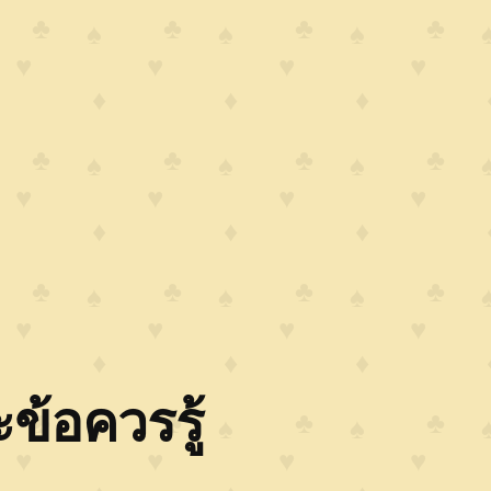
ข้อควรรู้