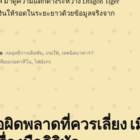
เล มาดูความแตกต่างระหว่าง Dragon Tiger
รเงินให้รอดในระยะยาวด้วยข้อมูลจริงจาก
Posted
กลยุทธ์การเดิมพัน
,
เกมไพ่
,
เทคนิคบาคาร่า
in
เทียบเกมคาสิโน
,
ไพ่มังกร
ิดพลาดที่ควรเลี่ยง เม