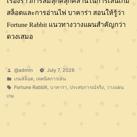
เรื่องราวการล้มลุกคลุกคลานในการเล่นเกม
สล็อตและการอ่านไพ่ บาคาร่า สอนให้รู้ว่า
Fortune Rabbit แนวทางวางแผนสำคัญกว่า
ดวงเสมอ
Posted
@admin
July 7, 2026
by
Posted
เกมสล็อต
,
เทคนิคการเล่น
in
Tags:
Fortune Rabbit
,
บาคาร่า
,
ประสบการณ์จริง
,
วางแผน
เกม