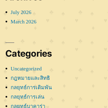
July 2026
March 2026
Categories
Uncategorized
กฎหมายและสิทธิ
กลยุทธ์การเดิมพัน
กลยุทธ์การเล่น
กลยุทธ์บาคาร่า