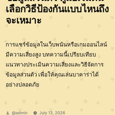
เลือกวิธีป้องกันแบบไหนถึง
จะเหมาะ
การแชร์ข้อมูลในเว็บพนันหรือเกมออนไลน์
มีความเสี่ยงสูง บทความนี้เปรียบเทียบ
แนวทางประเมินความเสี่ยงและวิธีจัดการ
ข้อมูลส่วนตัว เพื่อให้คุณเล่นบาคาร่าได้
อย่างปลอดภัย
Posted
@admin
July 13, 2026