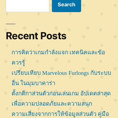
Search
Recent Posts
การคิดว่าเกมกำลังแจก เทคนิคและข้อ
ควรรู้
เปรียบเทียบ Marvelous Furlongs กับระบบ
อื่น ในมุมบาคาร่า
ตั้งกติกาส่วนตัวก่อนเล่นเกม อัปเดตล่าสุด
เพื่อความปลอดภัยและความสนุก
ความเสี่ยงจากการให้ข้อมูลส่วนตัว คู่มือ