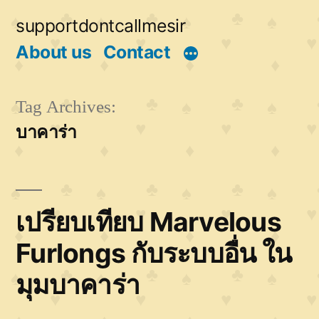
Skip
supportdontcallmesir
to
About us
Contact
content
Tag Archives:
บาคาร่า
เปรียบเทียบ Marvelous
Furlongs กับระบบอื่น ใน
มุมบาคาร่า