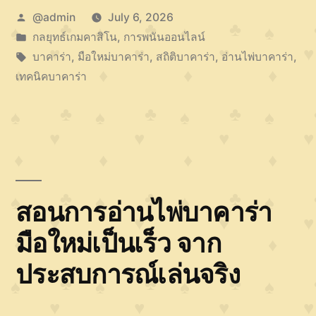
Posted
@admin
July 6, 2026
by
Posted
กลยุทธ์เกมคาสิโน
,
การพนันออนไลน์
in
Tags:
บาคาร่า
,
มือใหม่บาคาร่า
,
สถิติบาคาร่า
,
อ่านไพ่บาคาร่า
,
เทคนิคบาคาร่า
สอนการอ่านไพ่บาคาร่า
มือใหม่เป็นเร็ว จาก
ประสบการณ์เล่นจริง