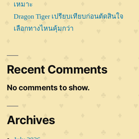
เหมาะ
Dragon Tiger เปรียบเทียบก่อนตัดสินใจ
เลือกทางไหนคุ้มกว่า
Recent Comments
No comments to show.
Archives