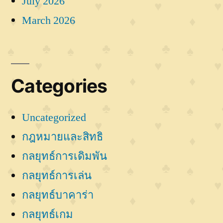
July 2026
March 2026
Categories
Uncategorized
กฎหมายและสิทธิ
กลยุทธ์การเดิมพัน
กลยุทธ์การเล่น
กลยุทธ์บาคาร่า
กลยุทธ์เกม