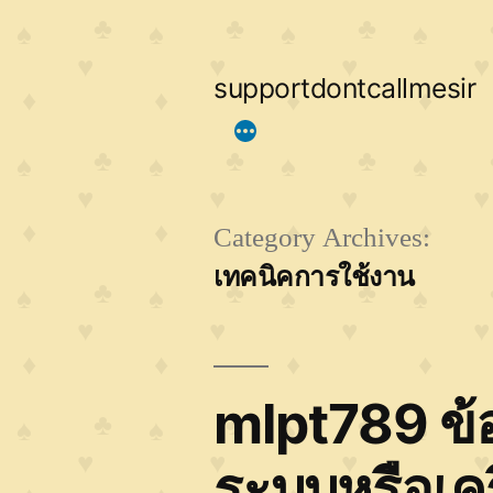
Skip
to
supportdontcallmesir
content
Category Archives:
เทคนิคการใช้งาน
mlpt789 ข้อผ
ระบบหรือเครื