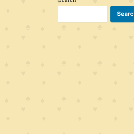
Searc