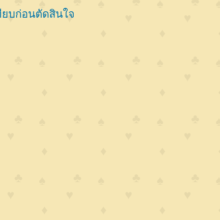
ทียบก่อนตัดสินใจ