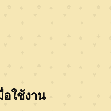
ื่อใช้งาน