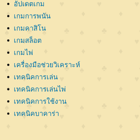
อัปเดตเกม
เกมการพนัน
เกมคาสิโน
เกมสล็อต
เกมไพ่
เครื่องมือช่วยวิเคราะห์
เทคนิคการเล่น
เทคนิคการเล่นไพ่
เทคนิคการใช้งาน
เทคนิคบาคาร่า