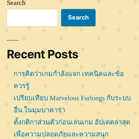
Search
Search
Recent Posts
การคิดว่าเกมกำลังแจก เทคนิคและข้อ
ควรรู้
เปรียบเทียบ Marvelous Furlongs กับระบบ
อื่น ในมุมบาคาร่า
ตั้งกติกาส่วนตัวก่อนเล่นเกม อัปเดตล่าสุด
เพื่อความปลอดภัยและความสนุก