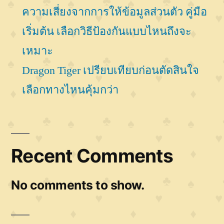
ความเสี่ยงจากการให้ข้อมูลส่วนตัว คู่มือ
เริ่มต้น เลือกวิธีป้องกันแบบไหนถึงจะ
เหมาะ
Dragon Tiger เปรียบเทียบก่อนตัดสินใจ
เลือกทางไหนคุ้มกว่า
Recent Comments
No comments to show.