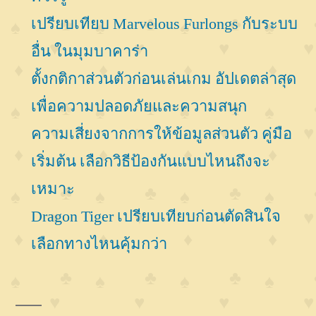
เปรียบเทียบ Marvelous Furlongs กับระบบ
อื่น ในมุมบาคาร่า
ตั้งกติกาส่วนตัวก่อนเล่นเกม อัปเดตล่าสุด
เพื่อความปลอดภัยและความสนุก
ความเสี่ยงจากการให้ข้อมูลส่วนตัว คู่มือ
เริ่มต้น เลือกวิธีป้องกันแบบไหนถึงจะ
เหมาะ
Dragon Tiger เปรียบเทียบก่อนตัดสินใจ
เลือกทางไหนคุ้มกว่า