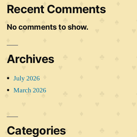
Recent Comments
No comments to show.
Archives
July 2026
March 2026
Categories