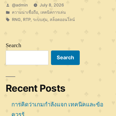
Posted
@admin
July 8, 2026
by
Posted
ความน่าเชื่อถือ
,
เทคนิคการเล่น
in
Tags:
RNG
,
RTP
,
ระบบสุ่ม
,
สล็อตออนไลน์
Search
Search
Recent Posts
การคิดว่าเกมกำลังแจก เทคนิคและข้อ
ควรรู้