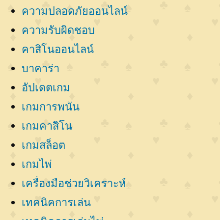
ความปลอดภัยออนไลน์
ความรับผิดชอบ
คาสิโนออนไลน์
บาคาร่า
อัปเดตเกม
เกมการพนัน
เกมคาสิโน
เกมสล็อต
เกมไพ่
เครื่องมือช่วยวิเคราะห์
เทคนิคการเล่น