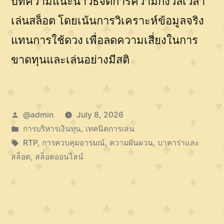
บทความแนะนำวิธีจัดการความกังวลเวลา
เล่นสล็อต โดยเน้นการวิเคราะห์ข้อมูลจริง
แทนการใช้ดวง เพื่อลดความเสี่ยงในการ
ขาดทุนและเล่นอย่างมีสติ
Posted
@admin
July 8, 2026
by
Posted
การบริหารเงินทุน
,
เทคนิคการเล่น
in
Tags:
RTP
,
การควบคุมอารมณ์
,
ความผันผวน
,
บาคาร่าและ
สล็อต
,
สล็อตออนไลน์