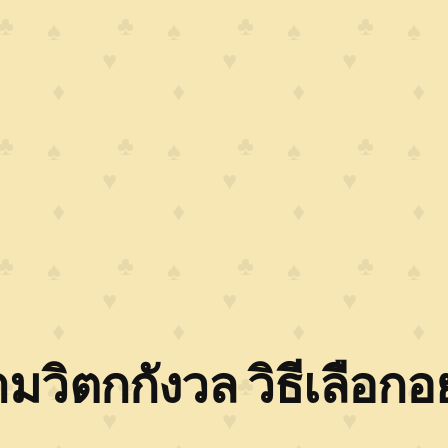
วิตกกังวล วิธีเลือกอย