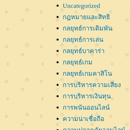
Uncategorized
กฎหมายและสิทธิ
กลยุทธ์การเดิมพัน
กลยุทธ์การเล่น
กลยุทธ์บาคาร่า
กลยุทธ์เกม
กลยุทธ์เกมคาสิโน
การบริหารความเสี่ยง
การบริหารเงินทุน
การพนันออนไลน์
ความน่าเชื่อถือ