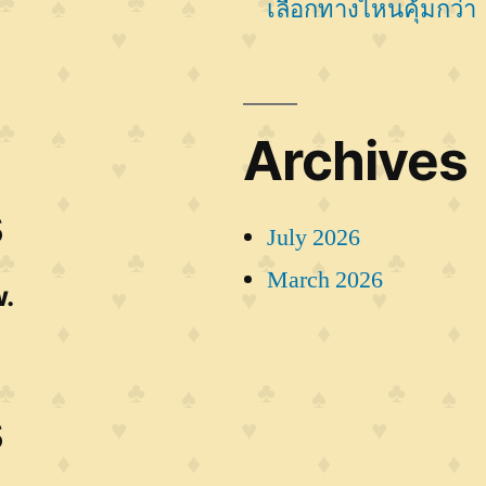
เลือกทางไหนคุ้มกว่า
Archives
s
July 2026
March 2026
.
s