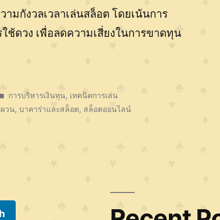
วามกังวลเวลาเล่นสล็อต โดยเน้นการ
รใช้ดวง เพื่อลดความเสี่ยงในการขาดทุน
Posted
การบริหารเงินทุน
,
เทคนิคการเล่น
in
นผวน
,
บาคาร่าและสล็อต
,
สล็อตออนไลน์
Recent P
h