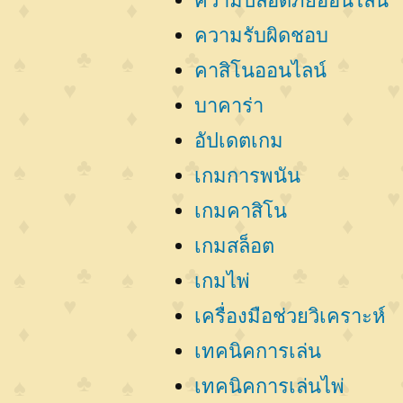
ความปลอดภัยออนไลน์
ความรับผิดชอบ
คาสิโนออนไลน์
บาคาร่า
อัปเดตเกม
เกมการพนัน
เกมคาสิโน
เกมสล็อต
เกมไพ่
เครื่องมือช่วยวิเคราะห์
เทคนิคการเล่น
เทคนิคการเล่นไพ่